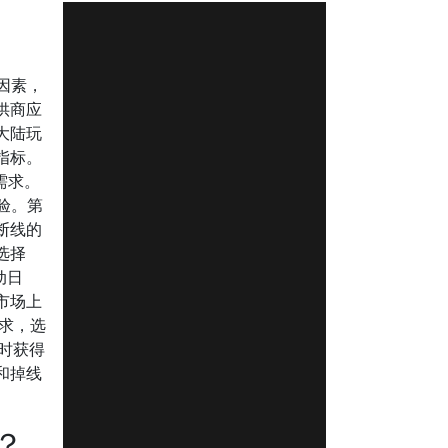
因素，
供商应
大陆玩
指标。
需求。
验。第
断线的
选择
动日
市场上
需求，选
时获得
和掉线
？