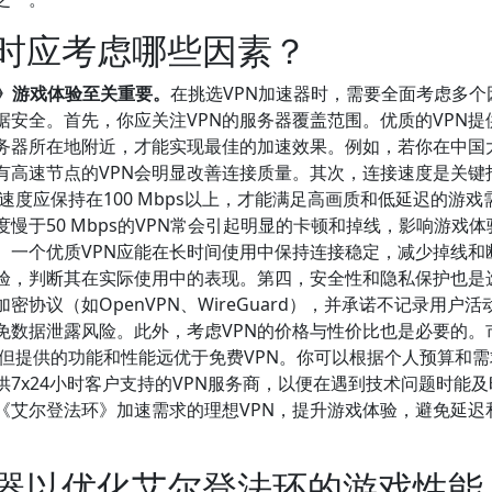
器时应考虑哪些因素？
》游戏体验至关重要。
在挑选VPN加速器时，需要全面考虑多个
安全。首先，你应关注VPN的服务器覆盖范围。优质的VPN提
务器所在地附近，才能实现最佳的加速效果。例如，若你在中国
有高速节点的VPN会明显改善连接质量。其次，连接速度是关键
接速度应保持在100 Mbps以上，才能满足高画质和低延迟的游戏
度慢于50 Mbps的VPN常会引起明显的卡顿和掉线，影响游戏体
。一个优质VPN应能在长时间使用中保持连接稳定，减少掉线和
验，判断其在实际使用中的表现。第四，安全性和隐私保护也是
密协议（如OpenVPN、WireGuard），并承诺不记录用户活
免数据泄露风险。此外，考虑VPN的价格与性价比也是必要的。
间，但提供的功能和性能远优于免费VPN。你可以根据个人预算和
7x24小时客户支持的VPN服务商，以便在遇到技术问题时能及
《艾尔登法环》加速需求的理想VPN，提升游戏体验，避免延迟
速器以优化艾尔登法环的游戏性能