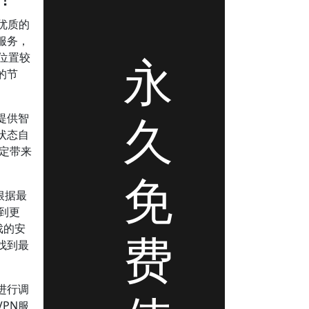
优质的
服务，
永
己位置较
的节
久
提供智
状态自
稳定带来
免
根据最
到更
戏的安
费
找到最
进行调
PN服